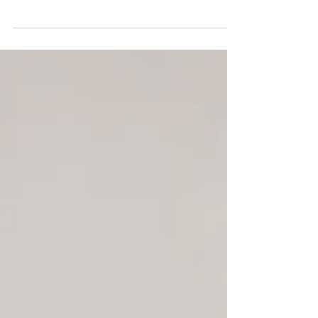
Kansuikei Shakei Moribana Yoshiki Hon-I Shakei
Moribana Yoshiki Hon-I Shakei Moribana Yoshiki
Hon-I Heika Kasuikei Heika Kasuikei Heika
Kasuikei