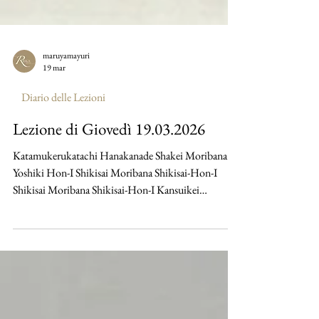
maruyamayuri
19 mar
Diario delle Lezioni
Lezione di Giovedì 19.03.2026
Katamukerukatachi Hanakanade Shakei Moribana
Yoshiki Hon-I Shikisai Moribana Shikisai-Hon-I
Shikisai Moribana Shikisai-Hon-I Kansuikei
Taterukatachi Taterukatachi Taterukatachi Heika
Chokuritsukei Heika Chokuritsukei Heika
Chokuritsukei