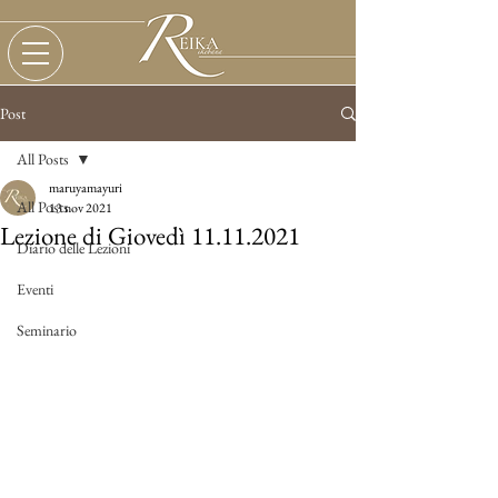
Post
All Posts
maruyamayuri
All Posts
13 nov 2021
Lezione di Giovedì 11.11.2021
Diario delle Lezioni
Eventi
Seminario