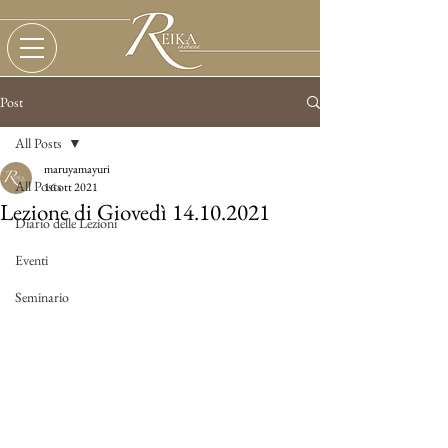
Post
All Posts
maruyamayuri
All Posts
16 ott 2021
Lezione di Giovedì 14.10.2021
Diario delle Lezioni
Eventi
Seminario