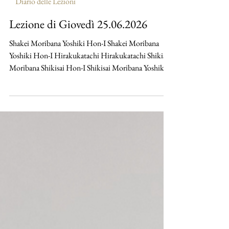
maruyamayuri
25 giu
Diario delle Lezioni
Lezione di Giovedì 25.06.2026
Shakei Moribana Yoshiki Hon-I Shakei Moribana
Yoshiki Hon-I Hirakukatachi Hirakukatachi Shikisai
Moribana Shikisai Hon-I Shikisai Moribana Yoshiki
Hon-I Shikisai Moribana Yoshiki Hon-I Shikisai
Moribana Yoshiki Hon-I Shikisai Moribana Yoshiki
Hon-I Shakei Moribana Shizen Hon-I Shakei
Moribana Shizen Hon-I Shakei Moribana Shizen
Hon-I