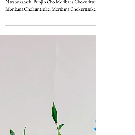
Diario delle Lezioni
Lezione di Giovedì 18.06.2026
Hirakukatachi Hirakukatachi Narabukatachi
Narabukatachi Bunjin Cho Moribana Chokuritsukei
Moribana Chokuritsukei Moribana Chokuritsukei
Moribana Chokuritsukei Moribana Chokuritsukei
Heika Keishakei Heika Keishakei