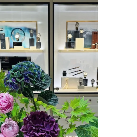
Shikisai Moribana 5 Materiali Shikisai Moribana 5
Materiali Shikisai Moribana 5 Materiali
Hirakukatachi Rinpa Cho Moribana Chokuritsukei
Moribana Chokuritsukei Narabukatachi Bunjin Cho
Bunjin Cho