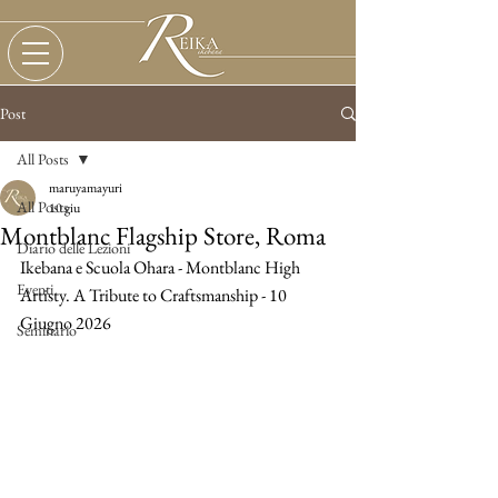
Post
All Posts
maruyamayuri
All Posts
10 giu
Montblanc Flagship Store, Roma
Diario delle Lezioni
Ikebana e Scuola Ohara - Montblanc High 
Eventi
Artisty. A Tribute to Craftsmanship - 10 
Giugno 2026
Seminario