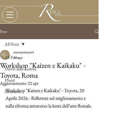
Post
All Posts
maruyamayuri
All Posts
20 apr
Workshop "Kaizen e Kaikaku" -
Diario delle Lezioni
Toyota, Roma
Eventi
Aggiornamento:
22 apr
Workshop "Kaizen e Kaikaku" - Toyota, 20 
Seminario
Aprile 2026 - Riflettere sul miglioramento e 
sulla riforma attraverso la lente dell'arte floreale.