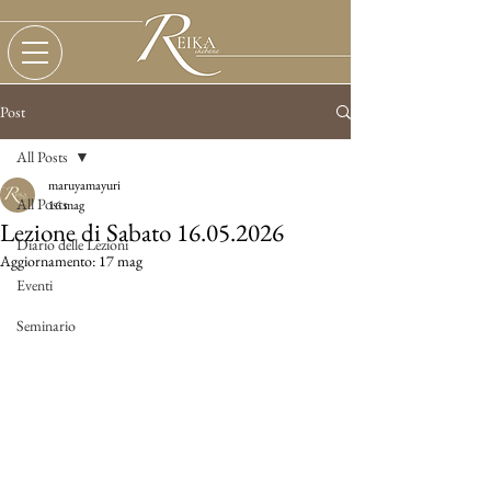
Post
All Posts
maruyamayuri
All Posts
16 mag
Lezione di Sabato 16.05.2026
Diario delle Lezioni
Aggiornamento:
17 mag
Eventi
Seminario