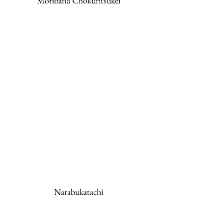
Moribana Chokuritsukei
Narabukatachi