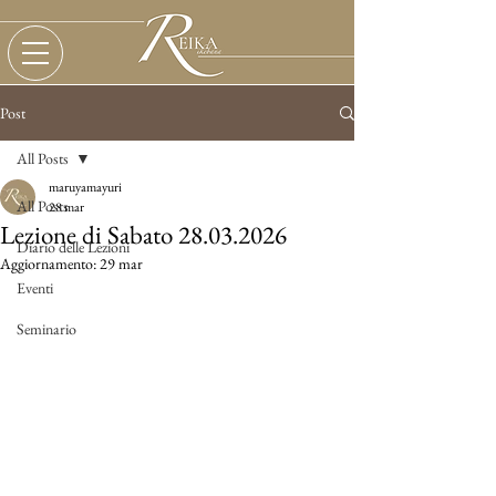
Post
All Posts
maruyamayuri
All Posts
28 mar
Lezione di Sabato 28.03.2026
Diario delle Lezioni
Aggiornamento:
29 mar
Eventi
Seminario